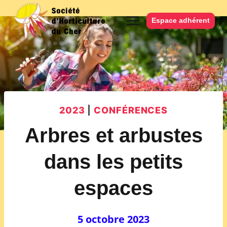
Aller
au
Espace adhérent
contenu
2023
|
CONFÉRENCES
Arbres et arbustes
dans les petits
espaces
5 octobre 2023