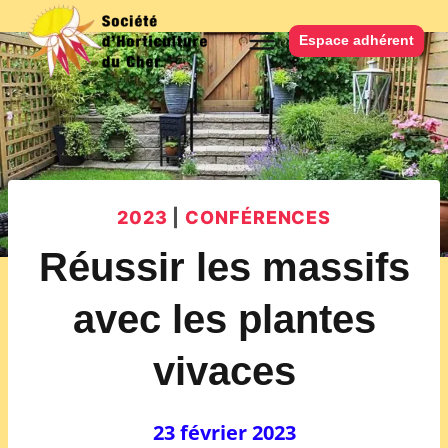
Aller
au
Espace adhérent
contenu
2023
|
CONFÉRENCES
Réussir les massifs
avec les plantes
vivaces
23 février 2023