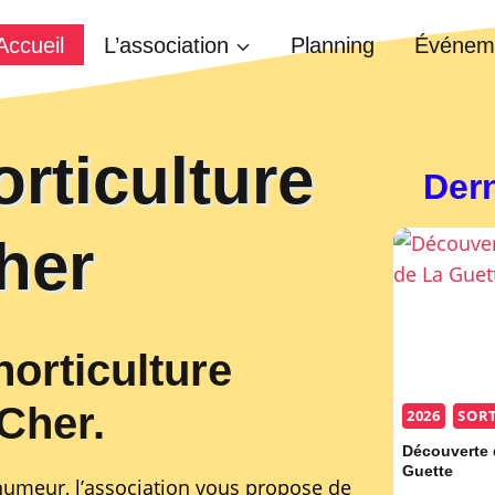
Accueil
L’association
Planning
Événem
rticulture
Dern
her
horticulture
 Cher.
2026
SORT
Découverte 
Guette
 humeur, l’association vous propose de