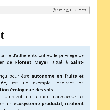
7 min
1330 mots
t
gtaine d’adhérents ont eu le privilège de
lier de
Florent Meyer
, situé à
Saint-
onçu pour être
autonome en fruits et
née
, est un exemple inspirant de
tion écologique des sols
.
 comment un terrain marécageux et
é en un
écosystème productif, résilient