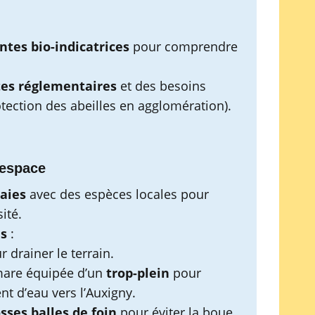
ntes bio-indicatrices
pour comprendre
tes réglementaires
et des besoins
rotection des abeilles en agglomération).
’espace
aies
avec des espèces locales pour
ité.
es
:
 drainer le terrain.
mare équipée d’un
trop-plein
pour
nt d’eau vers l’Auxigny.
sses balles de foin
pour éviter la boue