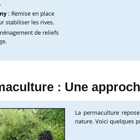
.
gny
: Remise en place
 stabiliser les rives.
ménagement de reliefs
ge.
aculture : Une approch
La permaculture repose 
nature. Voici quelques pr