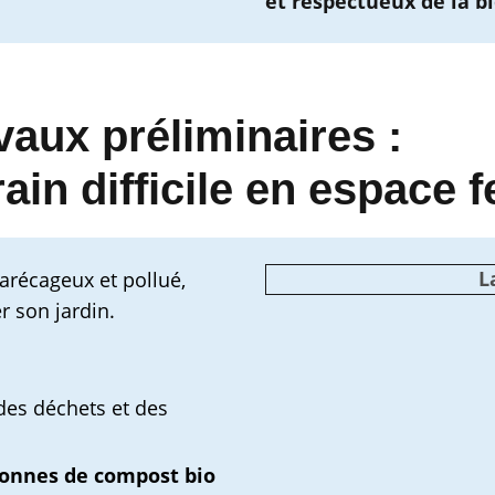
et respectueux de la bi
vaux préliminaires :
in difficile en espace fe
L
arécageux et pollué,
r son jardin.
des déchets et des
tonnes de compost bio