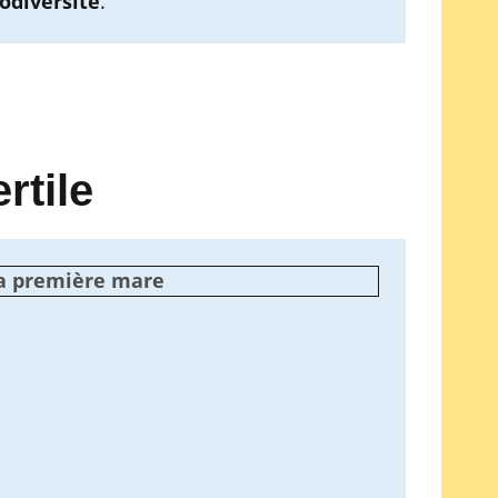
odiversité
.
rtile
a première mare