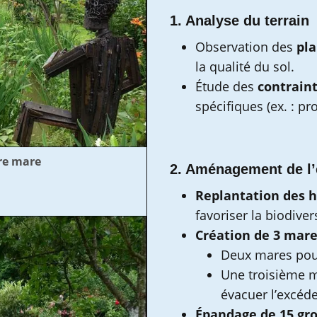
1. Analyse du terrain
Observation des
pla
la qualité du sol.
Étude des
contrain
spécifiques (ex. : p
re mare
2. Aménagement de l
Replantation des h
favoriser la biodivers
Création de 3 mar
Deux mares pour
Une troisième 
évacuer l’excéde
Épandage de 15 gro