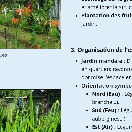
et améliorer la struc
Plantation des frui
jardin.
3. Organisation de l’
oues
Jardin mandala
: D
en quartiers rayonna
optimise l’espace et 
Orientation symbo
Nord (Eau)
: Lé
branche…).
Sud (Feu)
: Légu
aubergines…).
Est (Air)
: Légum